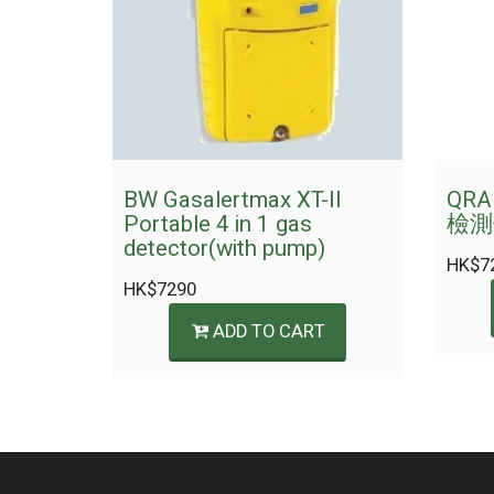
BW Gasalertmax XT-II
QR
Portable 4 in 1 gas
檢測
detector(with pump)
HK$
7
HK$
7290
ADD TO CART