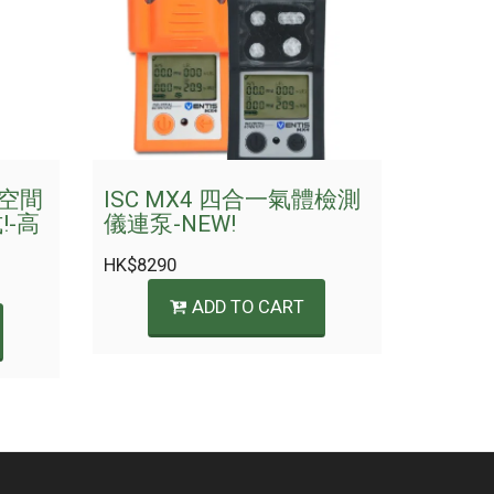
敝空間
ISC MX4 四合一氣體檢測
!-高
儀連泵-NEW!
HK$
8290
ADD TO CART