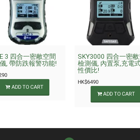
AE 3 四合一密敝空間
SKY3000 四合一密
儀, 帶防跌報警功能!
檢測儀, 內置泵,充電式
性價比!
290
HK$
6490
ADD TO CART
ADD TO CART