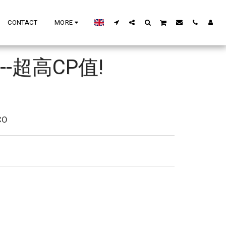
CONTACT
MORE
-超高CP值!
CO