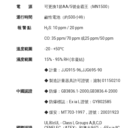
電 源
可更換1節AA/5號金霸王（MN1500）
運行時間
鹼性電池（約500小時）
報 警 點
H
S: 10 ppm / 20 ppm
2
CO: 35 ppm/70 ppm 或25 ppm/50 ppm
溫度範圍
-20 - +50℃
濕度範圍
15% - 95% RH (非凝結)
◆ 計量：JJG915-96,JJG695-90
◆ 製造計量器具許可證號：滬制 01150210
中國認證
◆ 防爆：GB3836.1-2000,GB3836.4-2000
◆ 防爆標誌：Ex ia I, 證號：GYB02585
◆ 煤安：MT703-1997，證號：20031923
UL和cUL - Class I, Groups A,B,C,D
國際認證
CENELEC（ATEX）和澳大利亞：-EEx ia IIC