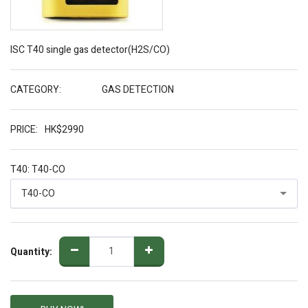
ISC T40 single gas detector(H2S/CO)
CATEGORY:
GAS DETECTION
PRICE:
HK$
2990
T40:
T40-CO
T40-CO
Quantity: