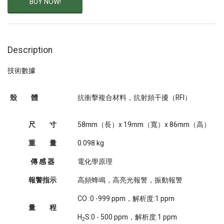
BUY NOW!
Description
技術數據
殼 體
抗衝擊複合材料，抗射頻干擾（RFI）
尺 寸
58mm（長）x 19mm（寬）x 86mm（高）
重 量
0.098 kg
傳 感 器
電化學原理
報警指示
高頻蜂鳴，高亮光報警，振動報警
CO :0 -999 ppm，解析度:1 ppm
量 程
H
S:0 - 500 ppm，解析度:1 ppm
2