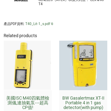
T4
產品PDF資料:
T40_Lit-1_s.pdf
Related products
美國ISC M40四氣體檢
BW Gasalertmax XT-II
測儀,連抽氣泵---超高
Portable 4 in 1 gas
CP值!
detector(with pump)