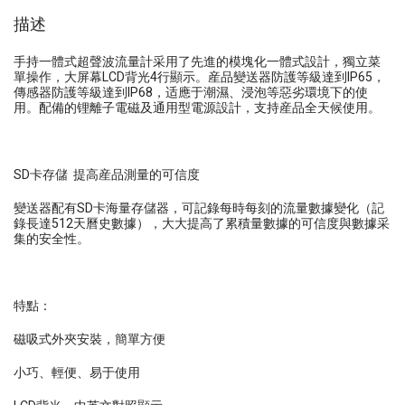
描述
手持一體式超聲波流量計采用了先進的模塊化一體式設計，獨立菜
單操作，大屏幕LCD背光4行顯示。産品變送器防護等級達到IP65，
傳感器防護等級達到IP68，适應于潮濕、浸泡等惡劣環境下的使
用。配備的锂離子電磁及通用型電源設計，支持産品全天候使用。
SD卡存儲 提高産品測量的可信度
變送器配有SD卡海量存儲器，可記錄每時每刻的流量數據變化（記
錄長達512天曆史數據），大大提高了累積量數據的可信度與數據采
集的安全性。
特點：
磁吸式外夾安裝，簡單方便
小巧、輕便、易于使用