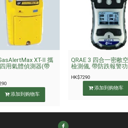
asAlertMax XT-II 攜
QRAE 3 四合一密敝
四用氣體偵測器(帶
檢測儀, 帶防跌報警功
HK$
7290
290
添加到购物车
添加到购物车