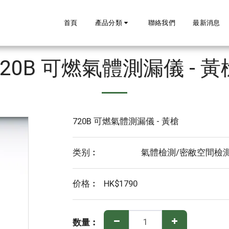
首頁
產品分類
聯絡我們
最新消息
720B 可燃氣體測漏儀 - 黃
720B 可燃氣體測漏儀 - 黃槍
类别︰
氣體檢測/密敝空間檢
价格︰
HK$
1790
数量︰