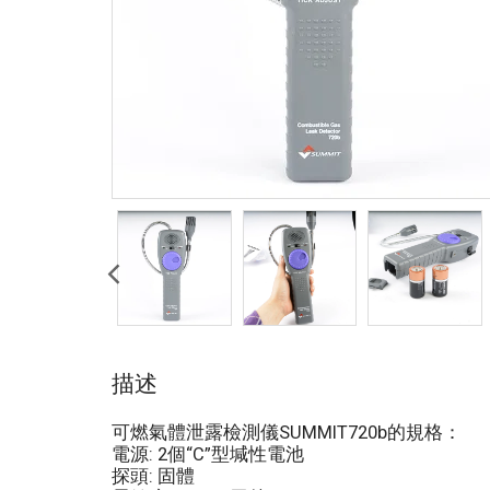
描述
可燃氣體泄露檢測儀SUMMIT720b的規格：
電源: 2個“C”型堿性電池
探頭: 固體