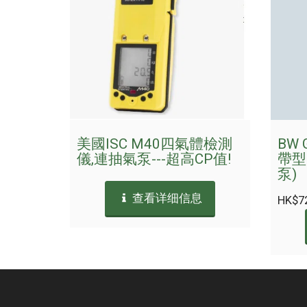
美國ISC M40四氣體檢測
BW G
儀,連抽氣泵---超高CP值!
帶型
泵)
查看详细信息
HK$
7