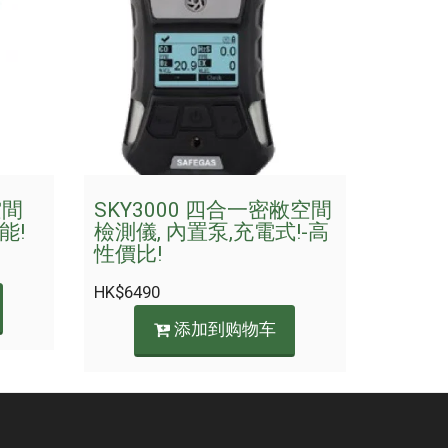
空間
SKY3000 四合一密敝空間
能!
檢測儀, 內置泵,充電式!-高
性價比!
HK$
6490
添加到购物车