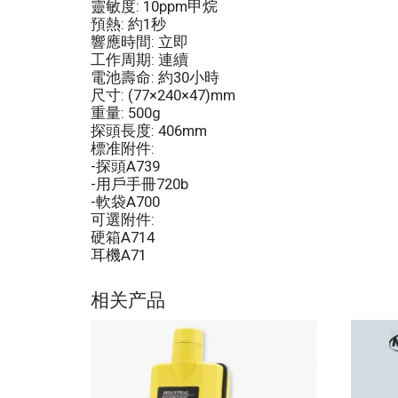
靈敏度: 10ppm甲烷
預熱: 約1秒
響應時間: 立即
工作周期: 連續
電池壽命: 約30小時
尺寸: (77×240×47)mm
重量: 500g
探頭長度: 406mm
標准附件:
-探頭A739
-用戶手冊720b
-軟袋A700
可選附件:
硬箱A714
耳機A71
相关产品