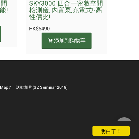
空間
SKY3000 四合一密敝空間
能!
檢測儀, 內置泵,充電式!-高
性價比!
HK$
6490
添加到购物车
 Map?
活動相片(SZ Seminar 2018)
明白了！