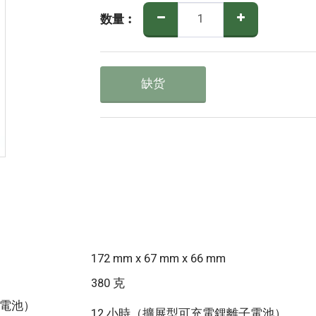
数量︰
缺货
172 mm x 67 mm x 66 mm
380 克
子電池）
12 小時（擴展型可充電鋰離子電池）