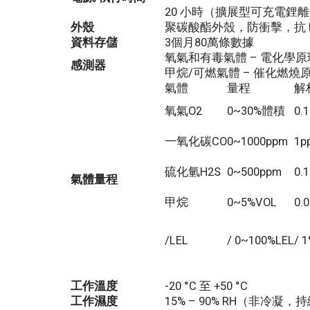
20 小時（擴展型可充電鋰
外殼
聚碳酸酯外殼，防衝擊，抗 R
資料存儲
3個月80萬條數據
氧氣和有毒氣體 – 電化學
感測器
甲烷/可燃氣體 – 催化燃燒
氣體
量程
解
氧氣O2
0~30%體積
0.
一氧化碳CO
0~1000ppm
1p
硫化氫H2S
0~500ppm
0.
氣體量程
甲烷
0~5%VOL
0.
/LEL
/ 0~100%LEL
/ 
工作溫度
-20 °C 至 +50 °C
工作濕度
15% – 90% RH（非冷凝，