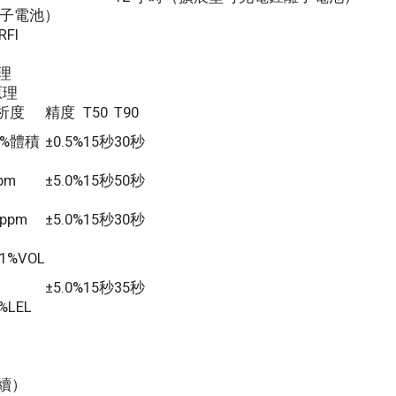
離子電池）
FI
原理
原理
析度
精度
T50
T90
1%體積
±0.5%
15秒
30秒
pm
±5.0%
15秒
50秒
1ppm
±5.0%
15秒
30秒
01%VOL
±5.0%
15秒
35秒
1%LEL
持續）