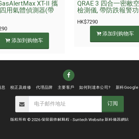
asAlertMax XT-II 攜
QRAE 3 四合一密敝
四用氣體偵測器(帶
檢測儀, 帶防跌報警功
HK$
7290
290
添加到购物车
添加到购物车
消息
校正及維修
代理品牌
主要客戶
如何到達本公司?
新科google
订阅
版权所有 © 2026 保留最终解释权 -
Suntech Website 新科儀器網站
条款
|
隐私