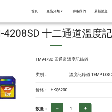
首頁
產品分類
聯絡我們
最新消息
M-4208SD 十二通道溫度
TM947SD 四通道溫度記錄儀
类别︰
溫度記錄儀 TEMP LOGG
价格︰
HK$
6200
数量︰