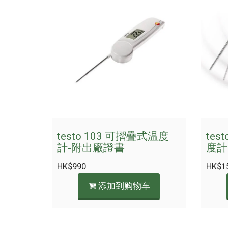
testo 103 可摺疊式温度
tes
計-附出廠證書
度計
HK$
990
HK$
1
添加到购物车