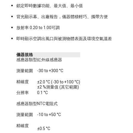
鎖定即時數據功能、最大值、最小值
背光顯示幕、出廠報告，儀器體積輕巧、攜帶方便
放射率 0.20 to 1.00可調
即時顯示空調出風口與被測物體表面及環境空氣溫差
儀器規格
感應器類型
紅外線感應器
測量範圍
-30 to +300 °C
精確度
±2.0 °C (-30 to +100 °C)
±2 %測量值 (其它範圍)
分辨率
0.1 °C
感應器類型
NTC電阻式
測量範圍
-10 to +50 °C
精確度
±0.5 °C