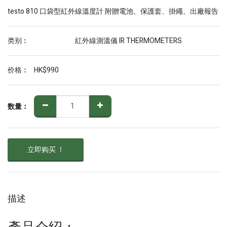
testo 810 口袋型紅外線溫度計 附贈電池、保護套、掛繩、出廠報告
类别︰
紅外線測溫儀 IR THERMOMETERS
价格︰
HK$
990
数量︰
立即购买 ！
描述