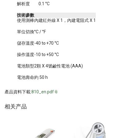
解析度
0.1 °C
技術參數
使用測棒
內建紅外線 X 1，內建電阻式 X 1
單位切換
°C / °F
儲存溫度
-40 to +70 °C
操作溫度
-10 to +50 °C
電池類型
2顆 X 4號鹼性電池 (AAA)
電池壽命
約 50 h
產品資料下載:
810_en.pdf
相关产品