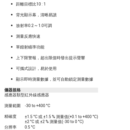
距離目標比10 : 1
背光顯示幕，清晰易讀
放射率0.2 ~ 1.0可調
測量反應快速
單鐳射瞄準功能
上下限警報，超出限值時發出提示聲響
可攜式設計，易於使用
顯示即時測量數據，並可自動鎖定測量數據
儀器規格
感應器類型
紅外線感應器
測量範圍
-30 to +400 °C
精確度
±1.5 °C 或 ±1.5 % 測量值(+0.1 to +400 °C)
±2 °C 或 ±2 % 測量值(-30 to 0 °C)
分辨率
0.5 °C