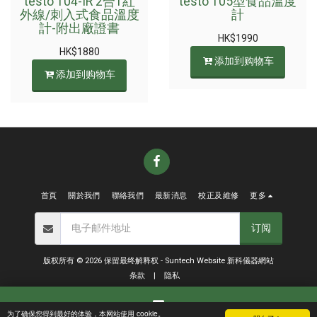
testo 104-IR 2合1紅
testo 105型食品溫度
外線/刺入式食品溫度
計
計-附出廠證書
HK$
1990
HK$
1880
添加到购物车
添加到购物车
首頁
關於我們
聯絡我們
最新消息
校正及維修
更多
订阅
版权所有 © 2026 保留最终解释权 -
Suntech Website 新科儀器網站
条款
|
隐私
为了确保您得到最好的体验，本网站使用 cookie。