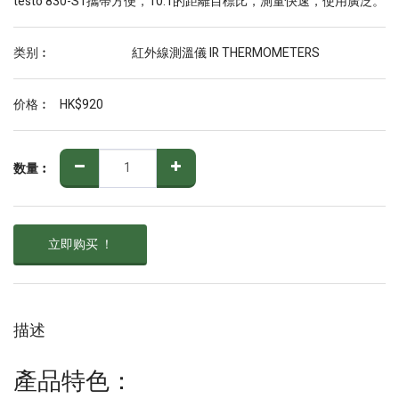
testo 830-S1攜帶方便，10:1的距離目標比，測量快速，使用廣泛。
类别︰
紅外線測溫儀 IR THERMOMETERS
价格︰
HK$
920
数量︰
立即购买 ！
描述
產品特色：