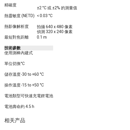
精確度
±2 °C 或 ±2% 的測量值
熱靈敏度 (NETD)
< 0.03 °C
熱影像解析度
拍攝 640 x 480 像素
偵測 320 x 240 像素
最短對焦距離
0.1 m
技術參數
使用測棒
內建式
單位切換
°C
儲存溫度
-30 to +60 °C
操作溫度
-15 to +50 °C
電池類型
可快速充電鋰電池
電池壽命
約 4.5 h
相关产品