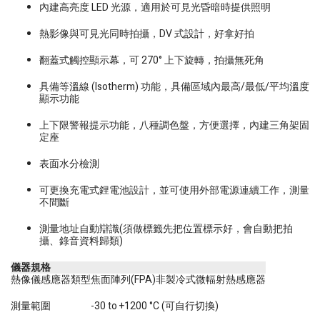
內建高亮度 LED 光源，適用於可見光昏暗時提供照明
熱影像與可見光同時拍攝，DV 式設計，好拿好拍
翻蓋式觸控顯示幕，可 270° 上下旋轉，拍攝無死角
具備等溫線 (Isotherm) 功能，具備區域內最高/最低/平均溫度
顯示功能
上下限警報提示功能，八種調色盤，方便選擇，內建三角架固
定座
表面水分檢測
可更換充電式鋰電池設計，並可使用外部電源連續工作，測量
不間斷
測量地址自動辯識(須做標籤先把位置標示好，會自動把拍
攝、錄音資料歸類)
儀器規格
熱像儀感應器類型
焦面陣列(FPA)非製冷式微輻射熱感應器
測量範圍
-30 to +1200 °C (可自行切換)