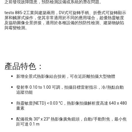
之前發現故障隱患，預防檢測設備或系統的潛在問題。
testo 885-2工業與建築兩用，DV式可旋轉手柄、折疊式可旋轉顯示
屏和觸屏式操作，使其非常適用於不同的應用場合，超優熱靈敏度
及協助圖像全景拼接，適用於各種設備的預防性檢測、建築物缺陷
與霉變檢測。
產品特色：
新增全景式熱影像結合技術，可在近距離拍攝大型物體
發射率 0.10 to 1.00 可調，拍攝目標雷射指示，冷/熱點自動
追蹤功能
熱靈敏度(NETD) < 0.03 °C，熱影像拍攝解析度高達 640 x 480
畫素
配備視角 30° x 23° 熱影像廣角鏡頭，自動/手動對焦，最小焦
距可達 0.1 m