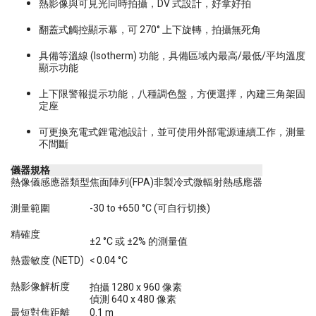
熱影像與可見光同時拍攝，DV 式設計，好拿好拍
翻蓋式觸控顯示幕，可 270° 上下旋轉，拍攝無死角
具備等溫線 (Isotherm) 功能，具備區域內最高/最低/平均溫度
顯示功能
上下限警報提示功能，八種調色盤，方便選擇，內建三角架固
定座
可更換充電式鋰電池設計，並可使用外部電源連續工作，測量
不間斷
儀器規格
熱像儀感應器類型
焦面陣列(FPA)非製冷式微輻射熱感應器
測量範圍
-30 to +650 °C (可自行切換)
精確度
±2 °C 或 ±2% 的測量值
熱靈敏度 (NETD)
< 0.04 °C
熱影像解析度
拍攝 1280 x 960 像素
偵測 640 x 480 像素
最短對焦距離
0.1 m