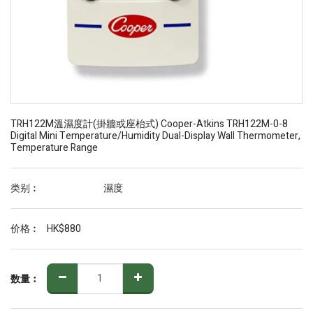
TRH122M溫濕度計(掛牆或座枱式) Cooper-Atkins TRH122M-0-8
Digital Mini Temperature/Humidity Dual-Display Wall Thermometer,
Temperature Range
类别︰
濕度
价格︰
HK$
880
数量︰