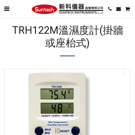
TRH122M溫濕度計(掛牆
或座枱式)